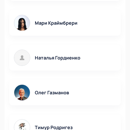
настроением. Это лето – для вас!
Мари Краймбрери
Наталья Гордиенко
Олег Газманов
Тимур Родригез