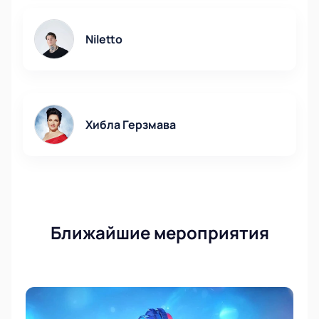
Niletto
Хибла Герзмава
Ближайшие мероприятия