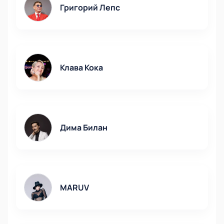
Григорий Лепс
волны” 2021!
Место проведения открытия “Новой
волны”
Начнется “Новая волна” с “Открытия с участием
звезд” – гала-концерт известных исполнителей. Он
Клава Кока
пройдет в New Wave Hall, концертном зале,
расположенном в олимпийском парке рядом со
стадионом «Фишт». Площадка создана специально
для проведения конкурса в 2017 году. Современное
техническое оснащение сцены позволит зрителям
Дима Билан
насладиться чистым живым исполнением артистов
и невероятным световым шоу. New Wave Hall
находится рядом с морем, шикарные декорации и
фотозона позволят сделать яркие фото со
знаменитостями. Смотреть открытие “Новой
MARUV
волны” в таком зале – невероятное удовольствие.
Уникальный концертный зал имеет разборную
конструкцию, его возводят каждый раз специально