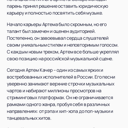
парень принял решение оставить юридическую
карьеру и полностью посвятить себя музыке.
Начало карьеры Артема было скромным, но его
талант был замечен и оценен аудиторией.
Постепенно, он завоевывал сердца слушателей
своим уникальным стилем и неповторимым голосом.
С каждым новым треком, Артем все больше укреплял
свою позицию на российской музыкальной сцене.
Сегодня Артем Качер – один из самых ярких и
востребованных исполнителей в России. Его песни
уверенно занимают верхние строчки музыкальных
чартов и набирают миллионы просмотров на
стриминговых платформах. Он не ограничивается
рамками одного жанра, пробуя себя в различных
направлениях: от рэпа и хип-хопа до поп-музыки и
танцевальных хитов.