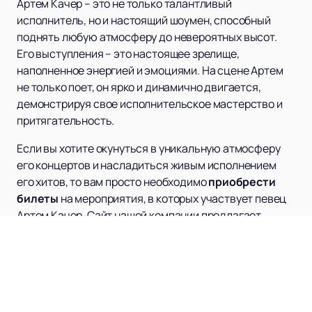
Артем Качер – это не только талантливый
исполнитель, но и настоящий шоумен, способный
поднять любую атмосферу до невероятных высот.
Его выступления – это настоящее зрелище,
наполненное энергией и эмоциями. На сцене Артем
не только поет, он ярко и динамично двигается,
демонстрируя свое исполнительское мастерство и
притягательность.
Если вы хотите окунуться в уникальную атмосферу
его концертов и насладиться живым исполнением
его хитов, то вам просто необходимо
приобрести
билеты
на мероприятия, в которых участвует певец
Артем Качер. Сайт нашей компании предлагает
широкий выбор билетов на его концерты, где вы
сможете стать частью невероятной музыкальной
встречи с этим талантливым артистом.