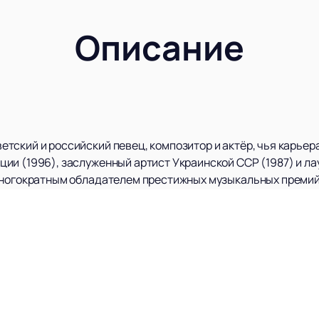
Описание
тский и российский певец, композитор и актёр, чья карьер
ии (1996), заслуженный артист Украинской ССР (1987) и л
многократным обладателем престижных музыкальных премий,
 вклад в музыкальную культуру неоспорим, и он по праву с
аписал более 30 альбомов, многие из которых разошлись м
премию World Music Awards в номинации «Best selling Soviet 
ауреатом фестиваля «Песня года», что подчеркивает его не
ал в качестве одного из членов жюри вокального шоу «Голос