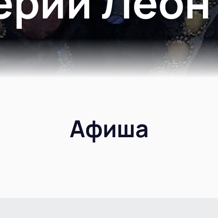
ерий Леон
Афиша