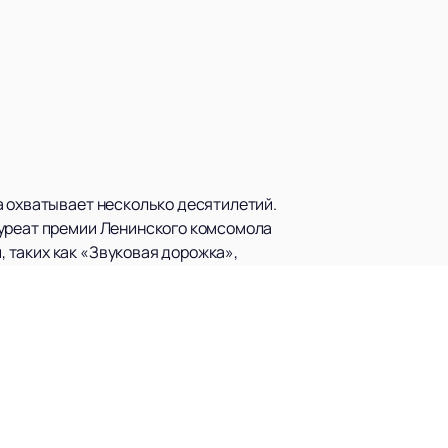
а охватывает несколько десятилетий.
ауреат премии Ленинского комсомола
 таких как «Звуковая дорожка»,
читается мегазвездой и легендой
иллионными тиражами. Альбомы «Дело
Artist of the Year». Певец также
преходящую популярность и талант.
 60+», что свидетельствует о его