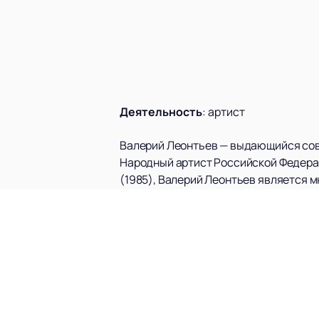
Деятельность
:
артист
Валерий Леонтьев — выдающийся сове
Народный артист Российской Федерац
(1985), Валерий Леонтьев является 
«Овация» и «Золотой граммофон». Его
российской поп-музыки.
За свою карьеру Валерий Леонтьев з
вкуса» и «Грешный путь» принесли ему 
является постоянным участником и л
В 2021 году Валерий Леонтьев выступ