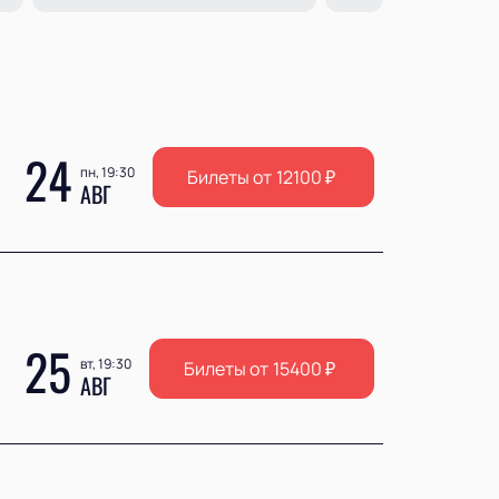
24
пн, 19:30
Билеты от
12100
₽
АВГ
25
вт, 19:30
Билеты от
15400
₽
АВГ