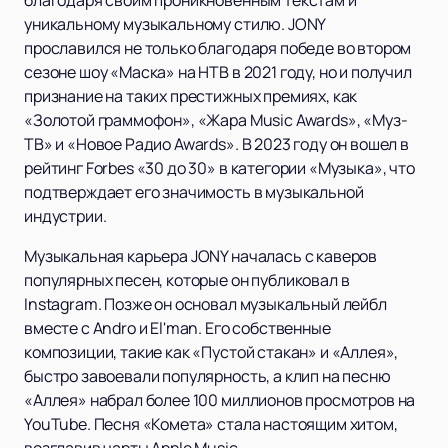
уникальному музыкальному стилю. JONY
прославился не только благодаря победе во втором
сезоне шоу «Маска» на НТВ в 2021 году, но и получил
признание на таких престижных премиях, как
«Золотой граммофон», «Жара Music Awards», «Муз-
ТВ» и «Новое Радио Awards». В 2023 году он вошел в
рейтинг Forbes «30 до 30» в категории «Музыка», что
подтверждает его значимость в музыкальной
индустрии.
Музыкальная карьера JONY началась с каверов
популярных песен, которые он публиковал в
Instagram. Позже он основал музыкальный лейбл
вместе с Andro и El'man. Его собственные
композиции, такие как «Пустой стакан» и «Аллея»,
быстро завоевали популярность, а клип на песню
«Аллея» набрал более 100 миллионов просмотров на
YouTube. Песня «Комета» стала настоящим хитом,
возглавив чарты Apple Music.