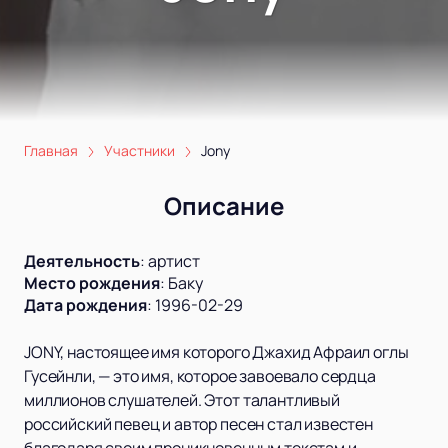
Главная
Участники
Jony
Описание
Деятельность
:
артист
Место рождения
:
Баку
Дата рождения
:
1996-02-29
JONY, настоящее имя которого Джахид Афраил оглы
Гусейнли, — это имя, которое завоевало сердца
миллионов слушателей. Этот талантливый
российский певец и автор песен стал известен
благодаря своим проникновенным текстам и