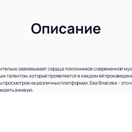
Описание
емительно завоевывает сердца поклонников современной муз
ым талантом, который проявляется в каждом её произведени
 просмотров на различных платформах. Ева Власова – это н
видеть вживую.
кального лейбла MSHX Label, основанного и продюсируемого
» Машей Шейх. Поддержка такого именитого продюсера гов
ству Евы.
саны на месяцы вперед, что свидетельствует о её невероят