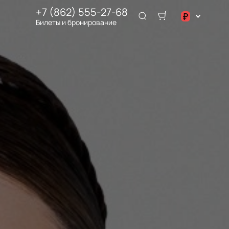
+7 (862) 555-27-68
₽
Билеты и бронирование
$
€
₽