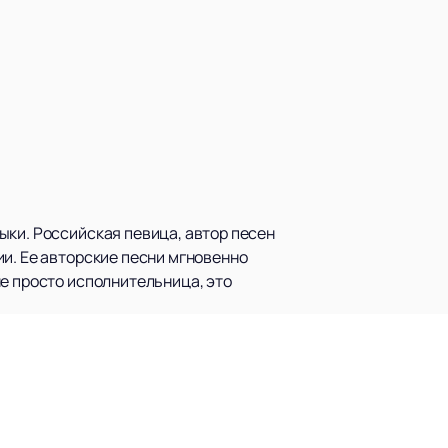
ыки. Российская певица, автор песен
и. Ее авторские песни мгновенно
е просто исполнительница, это
 известной музыканткой и экс-
орит о высоком качестве и
ной популярности и