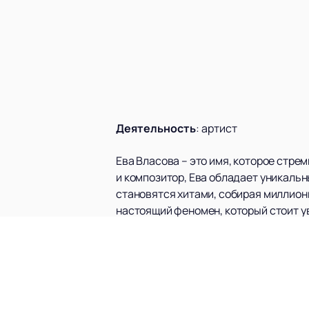
Деятельность
:
артист
Ева Власова – это имя, которое стр
и композитор, Ева обладает уникальн
становятся хитами, собирая миллионы
настоящий феномен, который стоит у
Ева Власова является артистом музы
солисткой популярного дуэта «2Маши
профессионализме, присущих творче
Концертные туры Евы Власовой распи