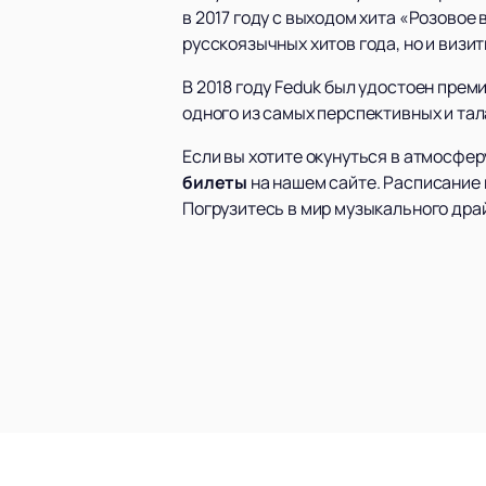
в 2017 году с выходом хита «Розовое
русскоязычных хитов года, но и визи
В 2018 году Feduk был удостоен преми
одного из самых перспективных и та
Если вы хотите окунуться в атмосфер
билеты
на нашем сайте. Расписание
Погрузитесь в мир музыкального драй