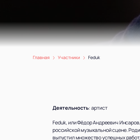
Главная
Участники
Feduk
Деятельность
:
артист
Feduk, или Фёдор Андреевич Инсаров,
российской музыкальной сцене. Родив
выпустил множество успешных работ,