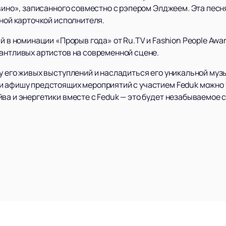
 вино», записанного совместно с рэпером Элджеем. Эта песн
тной карточкой исполнителя.
й в номинации «Прорыв года» от Ru.TV и Fashion People Awar
лантливых артистов на современной сцене.
у его живых выступлений и насладиться его уникальной муз
 и афишу предстоящих мероприятий с участием Feduk можно 
ва и энергетики вместе с Feduk — это будет незабываемое 