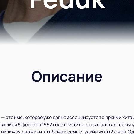
Описание
 — это имя, которое уже давно ассоциируется с яркими хита
шийся 9 февраля 1992 года в Москве, он начал свою сольную
 включая два мини-альбома и семь студийных альбомов. Од