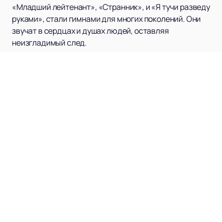
«Младший лейтенант», «Странник», и «Я тучи разведу
руками», стали гимнами для многих поколений. Они
звучат в сердцах и душах людей, оставляя
неизгладимый след.
Но Ирина Аллегрова не останавливается на
достигнутом. В 90-х годах она решила начать
сольную карьеру, и это решение изменило историю
российской музыки. Ее первая песня, «Странник»,
написанная Игорем Николаевым, мгновенно стала
хитом. За ней последовали «Фотография», «Младший
лейтенант», «Верьте в любовь, девчонки»… Эти песни
стали классикой, и они живут в сердцах миллионов.
Аллегрова — это не просто певица, это настоящая
легенда. В ее арсенале тысячи выступлений,
собранных стадионов и восторженных фанатов. Она
дарит эмоции, которые невозможно забыть.
Теперь у вас есть возможность
купить билеты
на