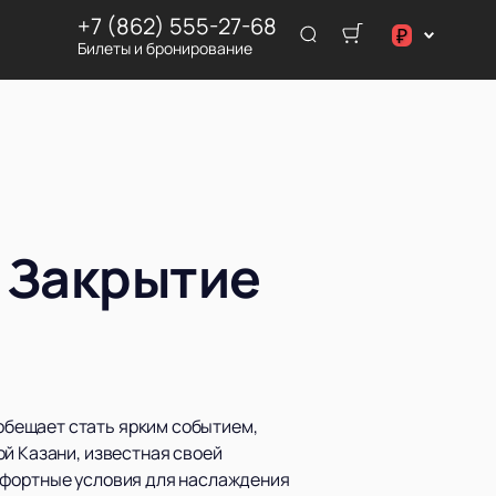
+7 (862) 555-27-68
₽
Билеты и бронирование
$
€
₽
: Закрытие
обещает стать ярким событием,
ой Казани, известная своей
мфортные условия для наслаждения