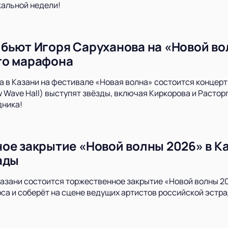
альной недели!
бьют Игоря Саруханова на «Новой вол
го марафона
да в Казани на фестивале «Новая волна» состоится концерт
 Wave Hall) выступят звёзды, включая Киркорова и Расторг
дника!
ое закрытие «Новой волны 2026» в Ка
ады
Казани состоится торжественное закрытие «Новой волны 2
са и соберёт на сцене ведущих артистов российской эстра