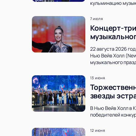
кульминацию музык
7 июля
Концерт-три
музыкально
22 августа 2026 го
Нью Вейв Холл (New
музыкального праз
13 июня
Торжественн
звезды эстр
В Нью Вейв Холл в 
победителей конкур
12 июня