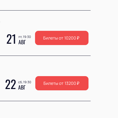
Ь
21
пт, 19:30
Билеты от
10200
₽
АВГ
22
сб, 19:30
Билеты от
13200
₽
АВГ