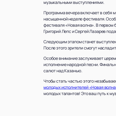
музыкальными выступлениями.
Программа вечера включает в себя м
насыщенной неделе фестиваля. Особ
фестиваля «Новая волна». В первом 
Григорий Лепс и Сергей Лазарев под
Следующим этапом станет выступлен
После этого зрители смогут насладит
Особое внимание заслуживает церемо
исполнение народной песни. Финальн
салют над Казанью.
Чтобы стать частью этого незабывае
молодых исполнителей «Новая волна
молодых талантов! Это ваш путь к му