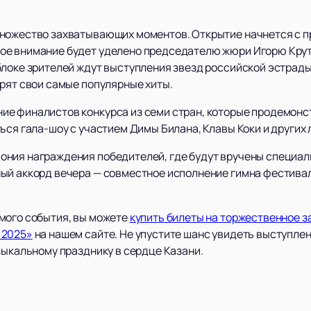
ножество захватывающих моментов. Открытие начнется с п
ое внимание будет уделено председателю жюри Игорю Крут
блоке зрителей ждут выступления звезд российской эстрады
арят свои самые популярные хиты.
ие финалистов конкурса из семи стран, которые продемонс
ься гала-шоу с участием Димы Билана, Клавы Коки и других
ния награждения победителей, где будут вручены специал
ый аккорд вечера — совместное исполнение гимна фестива
мого события, вы можете
купить билеты на торжественное 
 2025»
на нашем сайте. Не упустите шанс увидеть выступле
зыкальному празднику в сердце Казани.