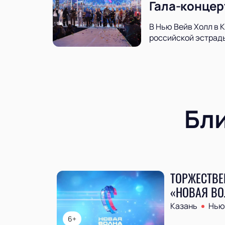
Гала-концер
В Нью Вейв Холл в 
российской эстрады
Бл
ТОРЖЕСТВЕ
«НОВАЯ ВО
Казань
Нью 
6+