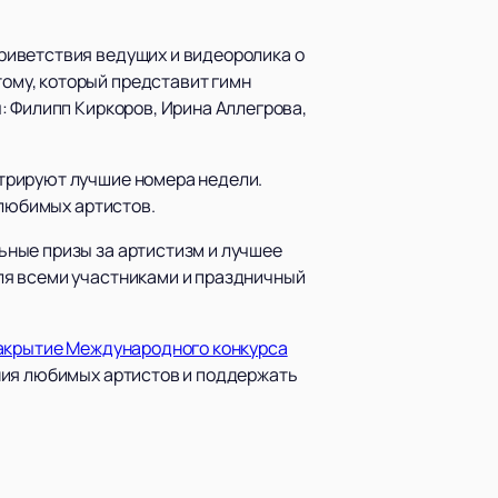
риветствия ведущих и видеоролика о
ому, который представит гимн
: Филипп Киркоров, Ирина Аллегрова,
трируют лучшие номера недели.
 любимых артистов.
ьные призы за артистизм и лучшее
ля всеми участниками и праздничный
закрытие Международного конкурса
ния любимых артистов и поддержать