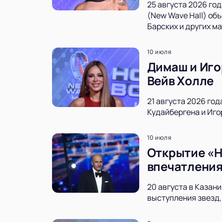
25 августа 2026 го
(New Wave Hall) об
Барских и других м
10 июля
Димаш и Иго
Вейв Холле
21 августа 2026 го
Кудайбергена и Иго
10 июля
Открытие «Н
впечатлени
20 августа в Казан
выступления звезд,