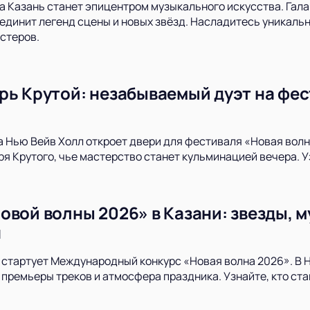
да Казань станет эпицентром музыкального искусства. Гал
ъединит легенд сцены и новых звёзд. Насладитесь уникал
астеров.
рь Крутой: незабываемый дуэт на фес
да Нью Вейв Холл откроет двери для фестиваля «Новая во
ря Крутого, чье мастерство станет кульминацией вечера. У
овой волны 2026» в Казани: звезды, 
я
и стартует Международный конкурс «Новая волна 2026». В Н
 премьеры треков и атмосфера праздника. Узнайте, кто ст