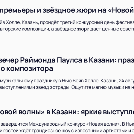
премьеры и звёздное жюри на «Новой 
ейв Холле, Казань, пройдёт третий конкурсный день фестив
вторские композиции, а звёздное жюри даст ценные совет
вечер Раймонда Паулса в Казани: пра
о композитора
музыкальному празднику в Нью Вейв Холле, Казань, 24 авг
выступлениями звезд эстрады. Ощутите магию музыки на 
овой волны» в Казани: яркие выступл
и завершится Международный конкурс «Новая волна». В Нью 
и гостей ждёт грандиозное шоу с известными артистами и