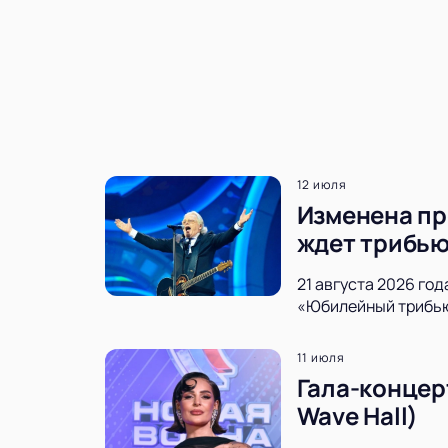
12 июля
Изменена пр
ждет трибью
21 августа 2026 го
«Юбилейный трибьют
11 июля
Гала-концер
Wave Hall)