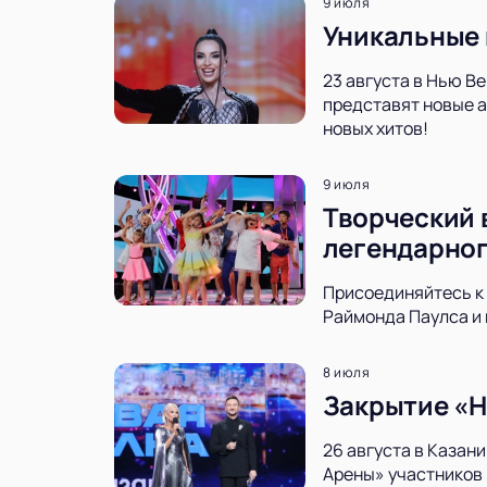
9 июля
Уникальные 
23 августа в Нью В
представят новые а
новых хитов!
9 июля
Творческий 
легендарног
Присоединяйтесь к 
Раймонда Паулса и 
8 июля
Закрытие «Н
26 августа в Казан
Арены» участников 