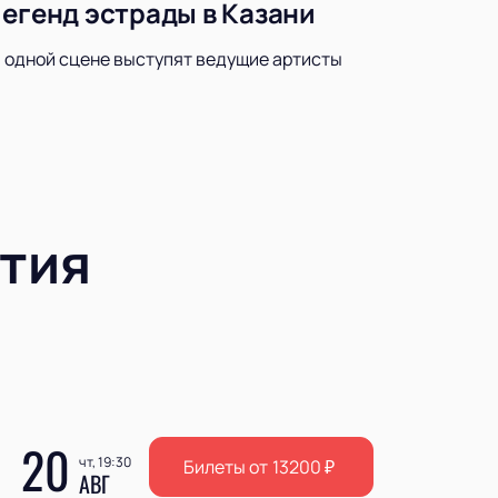
легенд эстрады в Казани
а одной сцене выступят ведущие артисты
тия
20
чт, 19:30
Билеты от
13200
₽
АВГ